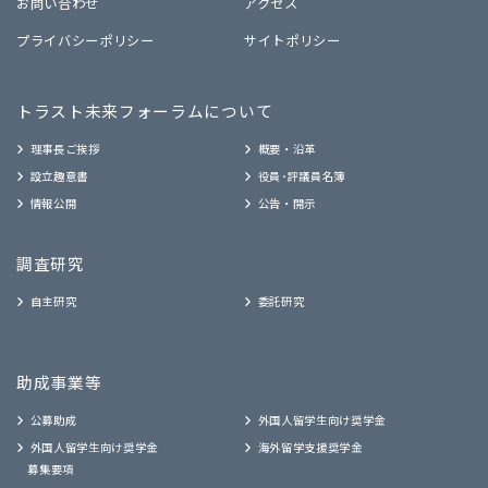
お問い合わせ
アクセス
プライバシーポリシー
サイトポリシー
トラスト未来フォーラムについて
理事長ご挨拶
概要・沿革
設立趣意書
役員･評議員名簿
情報公開
公告・開示
調査研究
自主研究
委託研究
助成事業等
公募助成
外国人留学生向け奨学金
外国人留学生向け奨学金
海外留学支援奨学金
募集要項